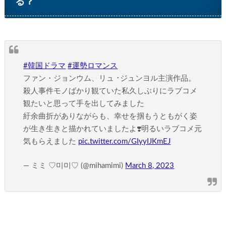
る？
#韓国ドラマ
#運勢ロマンス
ファン・ジョンウム、リュ ･ジュンヨル主演作品。
殺人事件モノばかり観ていた私久しぶりにラブコメ
観たいと思って手を出してみました
紆余曲折がありながらも、幸せを掴もうともがく姿
が生き生きと描かれていましたよ❣️明るいラブコメ元
気もらえました
pic.twitter.com/GIyyIJKmEJ
— ミミ ♡미미♡ (@mihamimi)
March 8, 2023