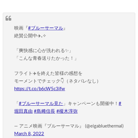
映画『
#ブルーサーマル
』
絶賛公開中✈️₊✧
「爽快感に心が洗われる✨」
「こんな青春送りたかった！」
フライト✈️を終えた皆様の感想を
モーメントでチェック👇（ネタバレなし）
https://t.co/b6cW5c3ifw
「
#ブルーサーマル見た
」キャンペーンも開催中！
#
堀田真由
#島﨑信長
#榎木淳弥
— アニメ映画『ブルーサーマル』 (@eigabluethermal)
March 8, 2022