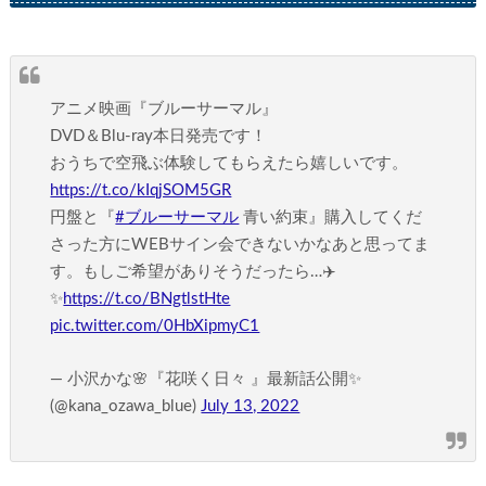
アニメ映画『ブルーサーマル』
DVD＆Blu-ray本日発売です！
おうちで空飛ぶ体験してもらえたら嬉しいです。
https://t.co/kIqjSOM5GR
円盤と『
#ブルーサーマル
青い約束』購入してくだ
さった方にWEBサイン会できないかなあと思ってま
す。もしご希望がありそうだったら…✈️
✨
https://t.co/BNgtlstHte
pic.twitter.com/0HbXipmyC1
— 小沢かな🌸『花咲く日々 』最新話公開✨
(@kana_ozawa_blue)
July 13, 2022